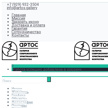
+7 (929) 932-3504
info@artos.gallery
Главная
Миссия
Заказать икону
Доставка и оплата
Гарантия
Сотрудничество
Контакты
0
Работа успешно добавлена в корзину
Икона
Живопись
Графика
Объекты
Фотография
Постеры