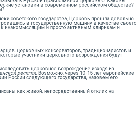
то называть Русской Православной Церковью. Каковы
ические установки в современном российском обществе?
м?
пеки советского государства, Церковь прошла довольно
строившись в государственную машину в качестве своего
 к инакомыслящим и просто активным клирикам и
тарцев, церковных консерваторов, традиционалистов и
екоторые участники церковного возрождения будут
 исследовать церковное возрождение исходя из
анской религии
. Возможно, через 10-15 лет европейские
рии России следующего государства, назовем его
аписаны как живой, непосредственный отклик на