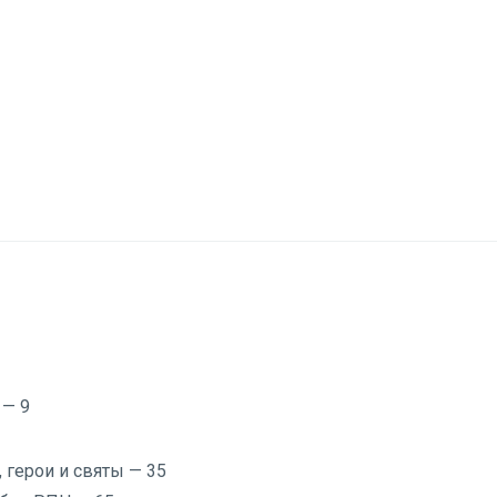
 — 9
 герои и святы — 35