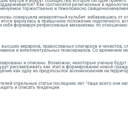
ящих внутри и вокруг сообщества, которое сегодня приня
 поддерживается? Как соотносятся религиозные и идеолог
 именуемое торжественно и тяжеловесно священноначалие
рковь совершила невероятный кульбит: избавившись от о
в итоге вернулась в привычное положение подопечного, в
ри себя формируя репрессивные механизмы по отношению
 высших иерархов, православных олигархов и чекистов, с
оманов и интеллектуальных телесериалов. Со временем н
лизированы и описаны. Возможно, некоторые ученые будут
будут рассматривать как этап в формировании новой
гражд
дение как одну из предпосылок возникновения на террито
ателей отдельные статьи последних лет. Чаще всего они н
идеть и описать тенденции.