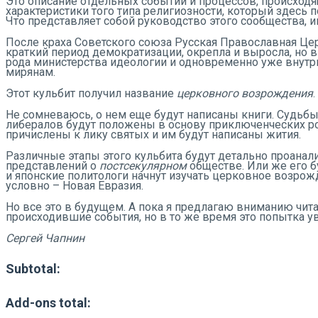
Это описание отдельных событий и процессов, происход
характеристики того типа религиозности, который здесь
Что представляет собой руководство этого сообщества,
После краха Советского союза Русская Православная Це
краткий период демократизации, окрепла и выросла, но 
рода министерства идеологии и одновременно уже внут
мирянам.
Этот кульбит получил название
церковного возрождения
.
Не сомневаюсь, о нем еще будут написаны книги. Судьбы
либералов будут положены в основу приключенческих р
причислены к лику святых и им будут написаны жития.
Различные этапы этого кульбита будут детально проана
представлений о
постсекулярном
обществе. Или же его 
и японские политологи начнут изучать церковное возрож
условно – Новая Евразия.
Но все это в будущем. А пока я предлагаю вниманию чит
происходившие события, но в то же время это попытка ув
Сергей Чапнин
Subtotal:
Add-ons total: