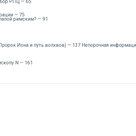
обор РПЦ — 65
рации — 75
 папой римским? — 91
ророк Иона и путь волхвов) — 137 Непорочная информаци
ископу N — 161