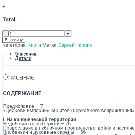
+
Total:
В корзину
Категория:
Книги
Метка:
Сергей Чапнин
Описание
Детали
Описание
СОДЕРЖАНИЕ
Предисловие — 7
«Церковь империи» как итог «церковного возрождения»
I. На канонической территории
Недобрый голос Церкви — 26
Православие в публичном пространстве: война и насилие,
Газ, бензин и духовные скрепы — 56