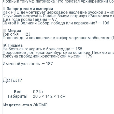
Ложный триумф патриарха. Что показал Архиерейский С
II. За пределами империи
Как РПЦ демонтирует церковное наследие русской эмиг
Случайная встреча в Гаване. Зачем патриарх обнимался с
Два года после Гаваны — 97
Святой и Великий Собор: победа или поражение? — 106
III. Медиа
Три огня — 123
Проповедь и поклонение в информационном обществе (П
IV. Письма
Не бояться говорить о боли сердца — 158
Поросенков лог, «екатеринбургские останки». Письмо еп
Трибуна свободной христианской мысли — 179
Именной указатель. — 187
Детали
Вес
0.24 г
Габариты
20.5 × 14.2 × 1 см
Издательство
ЭКСМО