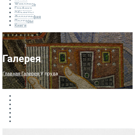
Икона
Живопись
Графика
Объекты
Фотография
Постеры
Книги
Галерея
Главная
Галерея
У пруда