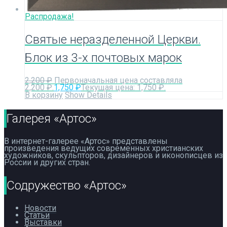
Распродажа!
Святые неразделенной Церкви.
Блок из 3-х почтовых марок
2,200
₽
Первоначальная цена составляла
2,200 ₽.
1,750
₽
Текущая цена: 1,750 ₽.
В корзину
Show Details
Галерея «Артос»
В интернет-галерее «Артос» представлены
произведения ведущих современных христианских
художников, скульпторов, дизайнеров и иконописцев из
России и других стран.
Содружество «Артос»
Новости
Статьи
Выставки