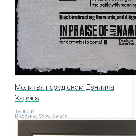
Молитва перед сном Даниила
Хармса
18,000
₽
В корзину
Show Details