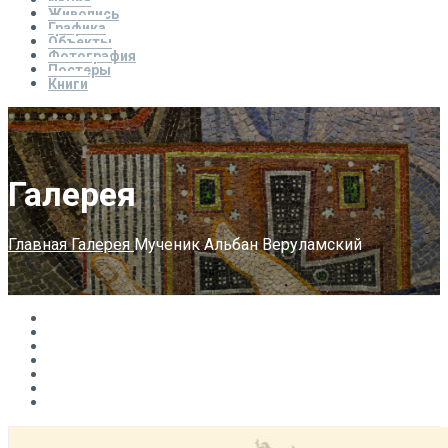
Икона
Живопись
Графика
Объекты
Фотография
Постеры
Книги
Галерея
Главная
Галерея
Мученик Альбан Веруламский