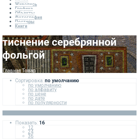
Икона
Живопись
Графика
Объекты
Фотография
Постеры
Книги
тиснение серебрянной
фольгой
Главная
Товар
Сортировка:
по умолчанию
по умолчанию
по алфавиту
по цене
по дате
по популярности
Показать:
16
12
24
36