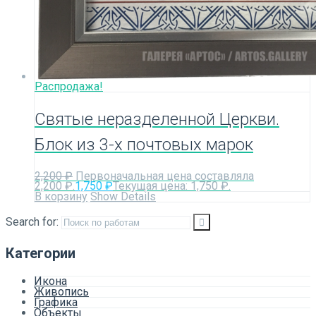
Распродажа!
Святые неразделенной Церкви.
Блок из 3-х почтовых марок
2,200
₽
Первоначальная цена составляла
2,200 ₽.
1,750
₽
Текущая цена: 1,750 ₽.
В корзину
Show Details
Search for:
Категории
Икона
Живопись
Графика
Объекты