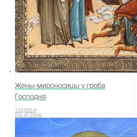
Жены-мироносицы у гроба
Господня
120,000
₽
Out of Stock