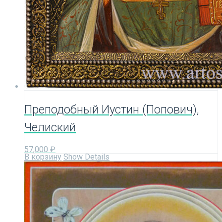
Преподобный Иустин (Попович),
Челиский
57,000
₽
В корзину
Show Details