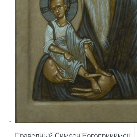
Праведный Симеон Богоприиимец