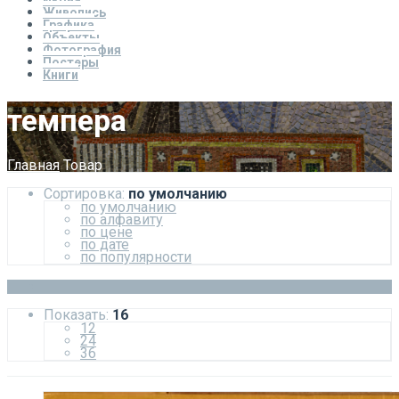
Икона
Живопись
Графика
Объекты
Фотография
Постеры
Книги
темпера
Главная
Товар
Сортировка:
по умолчанию
по умолчанию
по алфавиту
по цене
по дате
по популярности
Показать:
16
12
24
36